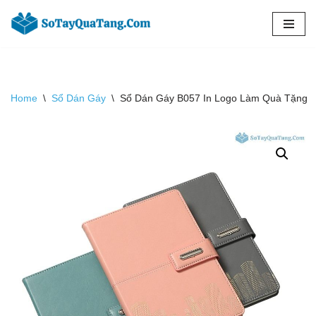
Chuyển
tới
nội
dung
Home
\
Sổ Dán Gáy
\
Sổ Dán Gáy B057 In Logo Làm Quà Tặng