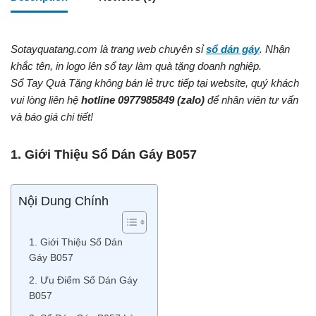
Sotayquatang.com là trang web chuyên sỉ
sổ dán gáy
. Nhận
khắc tên, in logo lên sổ tay làm quà tặng doanh nghiệp.
Sổ Tay Quà Tặng không bán lẻ trực tiếp tại website, quý khách
vui lòng liên hệ
hotline 0977985849 (zalo)
để nhân viên tư vấn
và báo giá chi tiết!
1. Giới Thiệu Sổ Dán Gáy B057
Nội Dung Chính
1. Giới Thiệu Sổ Dán
Gáy B057
2. Ưu Điểm Sổ Dán Gáy
B057