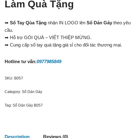
Làm Quà Tặng
➡
Sổ Tay Qùa Tặng
nhận IN LOGO lên
Sổ Dán Gáy
theo yêu
cầu.
➡ Hỗ trợ GÓI QUÀ – VIẾT THIỆP MỪNG.
➡ Cung cấp sổ tay quà tặng giá sỉ cho đối tác thương mại.
Hotline tư vấn:
0977985849
SKU:
B057
Category:
Sổ Dán Gáy
Tag:
Sổ Dán Gáy B057
Description
Reviews (0)