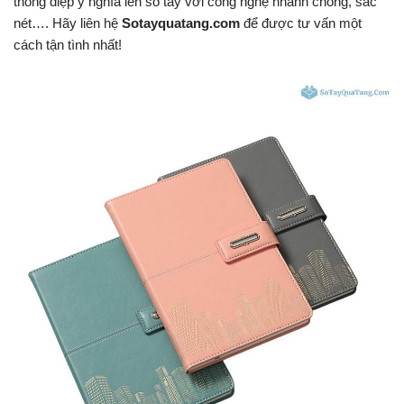
thông điệp ý nghĩa lên sổ tay với công nghệ nhanh chóng, sắc
nét…. Hãy liên hệ
Sotayquatang.com
để được tư vấn một
cách tận tình nhất!