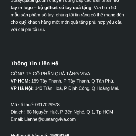
Sotayquatang.com chuyên cung cấp các sản phẩm
sổ
tay in logo – bộ giftset sổ tay quà tặng
. Với hơn 50
mẫu sản phẩm sổ tay, chúng tôi tin rằng có thể mang đến
cho quý khách hàng một món quà tặng phù hợp yêu cầu
với chi phí tối ưu.
Thông Tin Liên Hệ
CÔNG TY CỔ PHẦN QUÀ TẶNG VIVA
VP HCM:
189 Tây Thạnh, P Tây Thạnh, Q Tân Phú.
VP Hà Nội:
149 Trần Hoà, P Định Công, Q Hoàng Mai.
Mã số thuế: 0317029978
Địa chỉ: 68 Nguyễn Huệ, P Bến Nghé, Q 1, Tp HCM
Email: Lienhe@quatangviva.com
Hotline & báo giá: 19008159