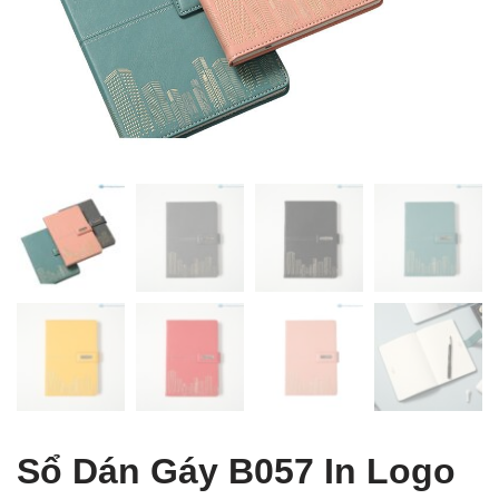
 Table of Content
Sổ Dán Gáy B057 In Logo