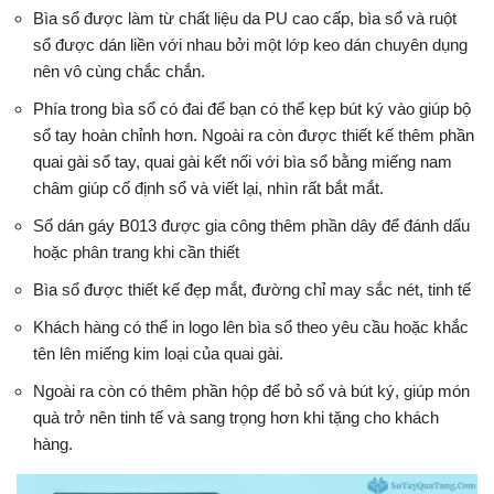
Bìa sổ được làm từ chất liệu da PU cao cấp, bìa sổ và ruột
sổ được dán liền với nhau bởi một lớp keo dán chuyên dụng
nên vô cùng chắc chắn.
Phía trong bìa sổ có đai để bạn có thể kẹp bút ký vào giúp bộ
sổ tay hoàn chỉnh hơn. Ngoài ra còn được thiết kế thêm phần
quai gài sổ tay, quai gài kết nối với bìa sổ bằng miếng nam
châm giúp cố định sổ và viết lại, nhìn rất bắt mắt.
Sổ dán gáy B013 được gia công thêm phần dây để đánh dấu
hoặc phân trang khi cần thiết
Bìa sổ được thiết kế đẹp mắt, đường chỉ may sắc nét, tinh tế
Khách hàng có thể in logo lên bìa sổ theo yêu cầu hoặc khắc
tên lên miếng kim loại của quai gài.
Ngoài ra còn có thêm phần hộp để bỏ sổ và bút ký, giúp món
quà trở nên tinh tế và sang trọng hơn khi tặng cho khách
hàng.