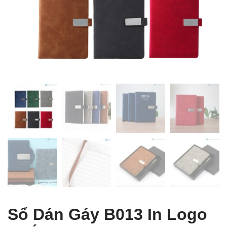
 Table of Content
Sổ Dán Gáy B013 In Logo