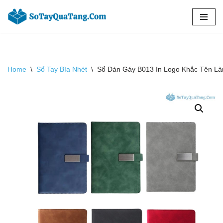
Chuyển
tới
nội
dung
Home
\
Sổ Tay Bìa Nhét
\
Sổ Dán Gáy B013 In Logo Khắc Tên L