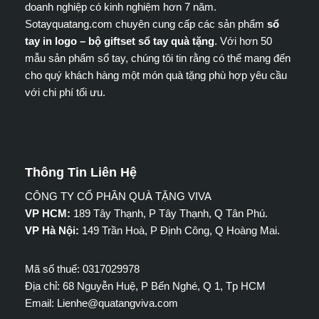
doanh nghiệp có kinh nghiệm hơn 7 năm.
Sotayquatang.com chuyên cung cấp các sản phẩm
sổ
tay in logo – bộ giftset sổ tay quà tặng
. Với hơn 50
mẫu sản phẩm sổ tay, chúng tôi tin rằng có thể mang đến
cho quý khách hàng một món quà tặng phù hợp yêu cầu
với chi phí tối ưu.
Thông Tin Liên Hệ
CÔNG TY CỔ PHẦN QUÀ TẶNG VIVA
VP HCM:
189 Tây Thạnh, P Tây Thạnh, Q Tân Phú.
VP Hà Nội:
149 Trần Hoà, P Định Công, Q Hoàng Mai.
Mã số thuế: 0317029978
Địa chỉ: 68 Nguyễn Huệ, P Bến Nghé, Q 1, Tp HCM
Email: Lienhe@quatangviva.com