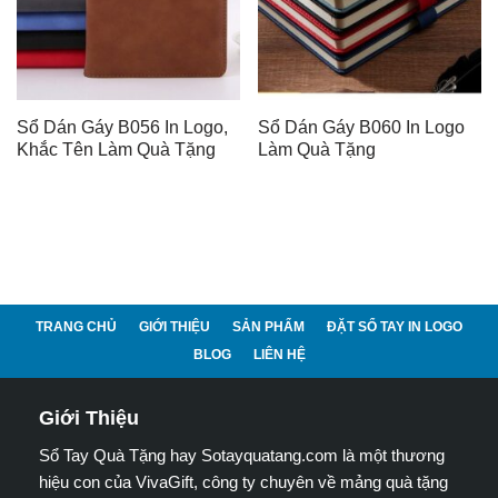
Sổ Dán Gáy B056 In Logo,
Sổ Dán Gáy B060 In Logo
Khắc Tên Làm Quà Tặng
Làm Quà Tặng
TRANG CHỦ
GIỚI THIỆU
SẢN PHẨM
ĐẶT SỔ TAY IN LOGO
BLOG
LIÊN HỆ
Giới Thiệu
Sổ Tay Quà Tặng hay Sotayquatang.com là một thương
hiệu con của VivaGift, công ty chuyên về mảng quà tặng