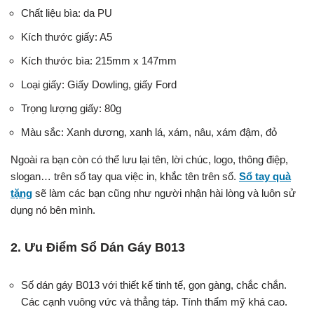
Chất liệu bìa: da PU
Kích thước giấy: A5
Kích thước bìa: 215mm x 147mm
Loại giấy: Giấy Dowling, giấy Ford
Trọng lượng giấy: 80g
Màu sắc: Xanh dương, xanh lá, xám, nâu, xám đậm, đỏ
Ngoài ra bạn còn có thể lưu lại tên, lời chúc, logo, thông điệp,
slogan… trên sổ tay qua việc in, khắc tên trên sổ.
Sổ tay quà
tặng
sẽ làm các bạn cũng như người nhận hài lòng và luôn sử
dụng nó bên mình.
2. Ưu Điểm Sổ Dán Gáy B013
Số dán gáy B013 với thiết kế tinh tế, gọn gàng, chắc chắn.
Các cạnh vuông vức và thẳng táp. Tính thẩm mỹ khá cao.