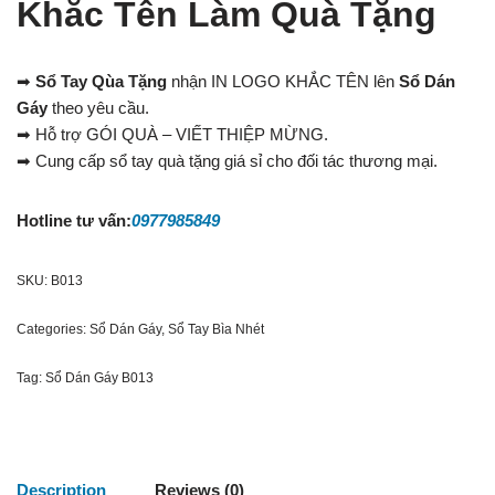
Khắc Tên Làm Quà Tặng
➡
Sổ Tay Qùa Tặng
nhận IN LOGO KHẮC TÊN lên
Sổ Dán
Gáy
theo yêu cầu.
➡ Hỗ trợ GÓI QUÀ – VIẾT THIỆP MỪNG.
➡ Cung cấp sổ tay quà tặng giá sỉ cho đối tác thương mại.
Hotline tư vấn:
0977985849
SKU:
B013
Categories:
Sổ Dán Gáy
,
Sổ Tay Bìa Nhét
Tag:
Sổ Dán Gáy B013
Description
Reviews (0)