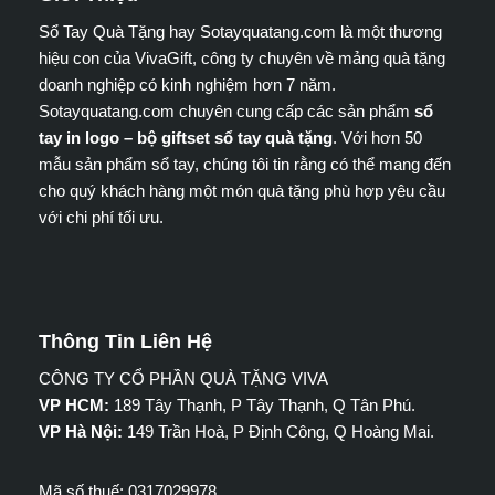
Sổ Tay Quà Tặng hay Sotayquatang.com là một thương
hiệu con của VivaGift, công ty chuyên về mảng quà tặng
doanh nghiệp có kinh nghiệm hơn 7 năm.
Sotayquatang.com chuyên cung cấp các sản phẩm
sổ
tay in logo – bộ giftset sổ tay quà tặng
. Với hơn 50
mẫu sản phẩm sổ tay, chúng tôi tin rằng có thể mang đến
cho quý khách hàng một món quà tặng phù hợp yêu cầu
với chi phí tối ưu.
Thông Tin Liên Hệ
CÔNG TY CỔ PHẦN QUÀ TẶNG VIVA
VP HCM:
189 Tây Thạnh, P Tây Thạnh, Q Tân Phú.
VP Hà Nội:
149 Trần Hoà, P Định Công, Q Hoàng Mai.
Mã số thuế: 0317029978