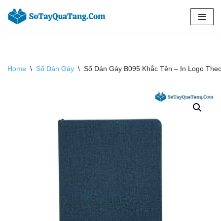
Chuyển
tới
nội
dung
Home
\
Sổ Dán Gáy
\
Sổ Dán Gáy B095 Khắc Tên – In Logo The