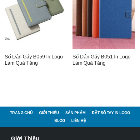
Sổ Dán Gáy B059 In Logo
Sổ Dán Gáy B051 In Logo
Làm Quà Tặng
Làm Quà Tặng
TRANG CHỦ
GIỚI THIỆU
SẢN PHẨM
ĐẶT SỔ TAY IN LOGO
BLOG
LIÊN HỆ
Giới Thiệu