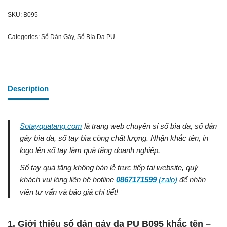
SKU:
B095
Categories:
Sổ Dán Gáy
,
Sổ Bìa Da PU
Description
Sotayquatang.com
là trang web chuyên sỉ sổ bìa da, sổ dán
gáy bìa da, sổ tay bìa còng chất lượng. Nhận khắc tên, in
logo lên sổ tay làm quà tặng doanh nghiệp.
Sổ tay quà tặng không bán lẻ trực tiếp tại website, quý
khách vui lòng liên hệ hotline
0867171599
(zalo)
để nhân
viên tư vấn và báo giá chi tiết!
1. Giới thiệu sổ dán gáy da PU B095 khắc tên –