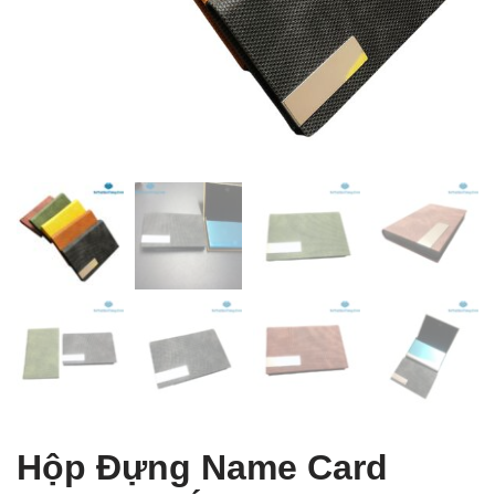
 Table of Content
Hộp Đựng Name Card