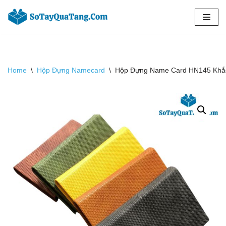
Chuyển
tới
nội
dung
Home
\
Hộp Đựng Namecard
\
Hộp Đựng Name Card HN145 Khắ