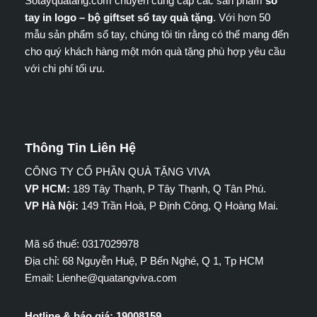
Sotayquatang.com chuyên cung cấp các sản phẩm
sổ
tay in logo – bộ giftset sổ tay quà tặng
. Với hơn 50
mẫu sản phẩm sổ tay, chúng tôi tin rằng có thể mang đến
cho quý khách hàng một món quà tặng phù hợp yêu cầu
với chi phí tối ưu.
Thông Tin Liên Hệ
CÔNG TY CỔ PHẦN QUÀ TẶNG VIVA
VP HCM:
189 Tây Thạnh, P Tây Thạnh, Q Tân Phú.
VP Hà Nội:
149 Trần Hoà, P Định Công, Q Hoàng Mai.
Mã số thuế: 0317029978
Địa chỉ: 68 Nguyễn Huệ, P Bến Nghé, Q 1, Tp HCM
Email: Lienhe@quatangviva.com
Hotline & báo giá: 19008159