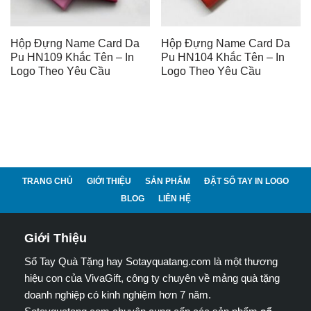
Hộp Đựng Name Card Da
Hộp Đựng Name Card Da
Pu HN109 Khắc Tên – In
Pu HN104 Khắc Tên – In
Logo Theo Yêu Cầu
Logo Theo Yêu Cầu
TRANG CHỦ
GIỚI THIỆU
SẢN PHẨM
ĐẶT SỔ TAY IN LOGO
BLOG
LIÊN HỆ
Giới Thiệu
Sổ Tay Quà Tặng hay Sotayquatang.com là một thương
hiệu con của VivaGift, công ty chuyên về mảng quà tặng
doanh nghiệp có kinh nghiệm hơn 7 năm.