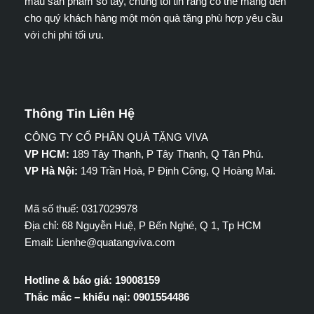
mẫu sản phẩm sổ tay, chúng tôi tin rằng có thể mang đến
cho quý khách hàng một món quà tặng phù hợp yêu cầu
với chi phí tối ưu.
Thông Tin Liên Hệ
CÔNG TY CỔ PHẦN QUÀ TẶNG VIVA
VP HCM:
189 Tây Thạnh, P Tây Thạnh, Q Tân Phú.
VP Hà Nội:
149 Trần Hoà, P Định Công, Q Hoàng Mai.
Mã số thuế: 0317029978
Địa chỉ: 68 Nguyễn Huệ, P Bến Nghé, Q 1, Tp HCM
Email: Lienhe@quatangviva.com
Hotline & báo giá: 19008159
Thắc mắc – khiếu nại: 0901554486