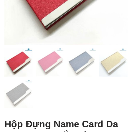
 Table of Content
Hộp Đựng Name Card Da