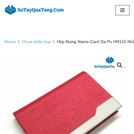
Chuyển
tới
nội
dung
Home
\
Chưa phân loại
\
Hộp Đựng Name Card Da Pu HN115 Khắc