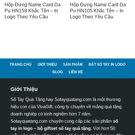
Hộp Đựng Name Card Da
Hộp Đựng Name Card Da
Pu HN159 Khắc Tên – In
Pu HN105 Khắc Tên – In
Logo Theo Yêu Cầu
Logo Theo Yêu Cầu
TRANG CHỦ
GIỚI THIỆU
SẢN PHẨM
ĐẶT SỔ TAY IN LOGO
BLOG
LIÊN HỆ
Giới Thiệu
Sổ Tay Quà Tặng hay Sotayquatang.com là một thương
hiệu con của VivaGift, công ty chuyên về mảng quà tặng
doanh nghiệp có kinh nghiệm hơn 7 năm.
Sotayquatang.com chuyên cung cấp các sản phẩm
sổ
tay in logo – bộ giftset sổ tay quà tặng
. Với hơn 50