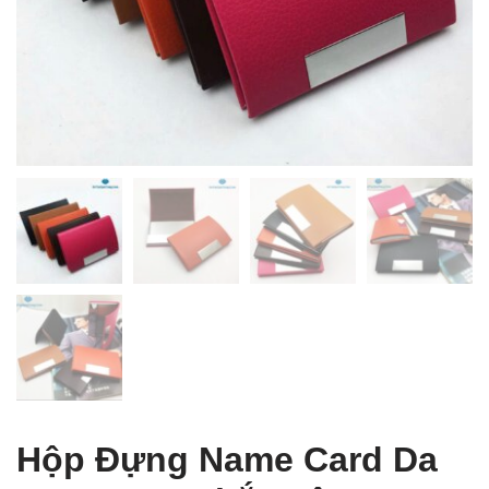
 Table of Content
Hộp Đựng Name Card Da