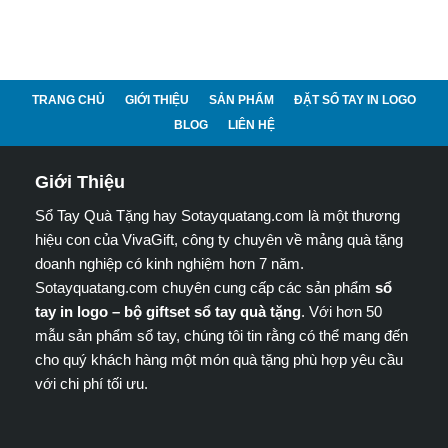
TRANG CHỦ
GIỚI THIỆU
SẢN PHẨM
ĐẶT SỔ TAY IN LOGO
BLOG
LIÊN HỆ
Giới Thiệu
Sổ Tay Quà Tặng hay Sotayquatang.com là một thương
hiệu con của VivaGift, công ty chuyên về mảng quà tặng
doanh nghiệp có kinh nghiệm hơn 7 năm.
Sotayquatang.com chuyên cung cấp các sản phẩm
sổ
tay in logo – bộ giftset sổ tay quà tặng
. Với hơn 50
mẫu sản phẩm sổ tay, chúng tôi tin rằng có thể mang đến
cho quý khách hàng một món quà tặng phù hợp yêu cầu
với chi phí tối ưu.