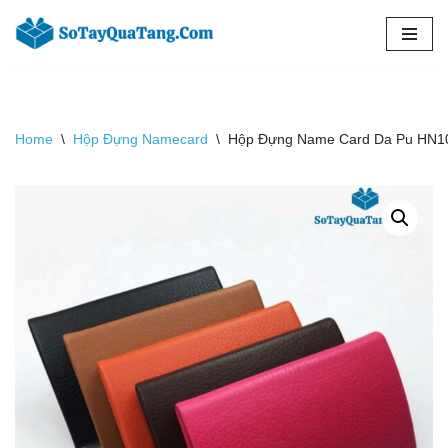
Chuyển
tới
nội
dung
Home
\
Hộp Đựng Namecard
\
Hộp Đựng Name Card Da Pu HN10