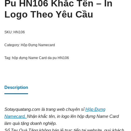
Pu HN106 Khắc Tên – In
Logo Theo Yêu Cầu
SKU:
HN106
Category:
Hộp Đựng Namecard
Tag:
hộp đựng Name Card da pu HN106
Description
Sotayquatang.com là trang web chuyên sỉ
Hộp Đựng
Namecard.
Nhận khắc tên, in logo lên hộp đựng Name Card
làm quà tặng doanh nghiệp.
Sổ Tay Quà Tặng không bán lẻ trực tiếp tại website, quý khách