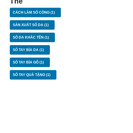
Thẻ
CÁCH LÀM SỔ CÒNG
(1)
SẢN XUẤT SỔ DA
(1)
SỔ DA KHẮC TÊN
(1)
SỔ TAY BÌA DA
(1)
SỔ TAY BÌA GỖ
(1)
SỔ TAY QUÀ TẶNG
(1)