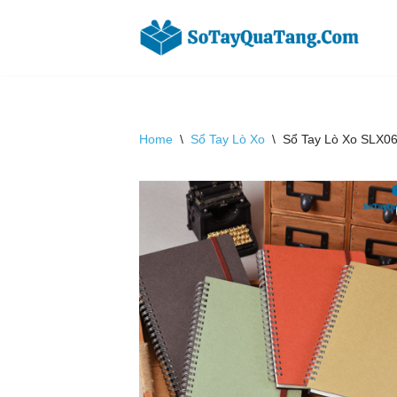
Chuyển
tới
nội
dung
Home
\
Sổ Tay Lò Xo
\
Sổ Tay Lò Xo SLX06