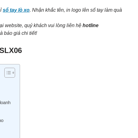
sỉ
sổ tay lò xo
. Nhận khắc tên, in logo lên sổ tay làm quà
ại website, quý khách vui lòng liên hệ
hotline
 báo giá chi tiết!
o SLX06
 doanh
ho