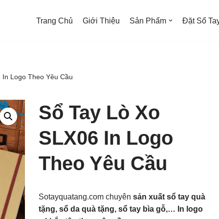
Trang Chủ
Giới Thiệu
Sản Phẩm
Đặt Sổ Tay
 In Logo Theo Yêu Cầu
Sổ Tay Lò Xo
SLX06 In Logo
Theo Yêu Cầu
Sotayquatang.com chuyên
sản xuất sổ tay quà
tặng, sổ da quà tặng, sổ tay bìa gỗ,… In logo