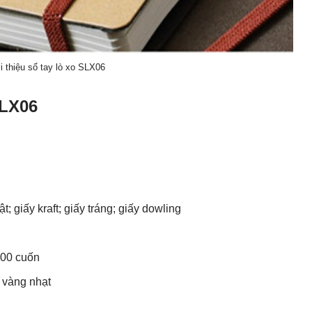
i thiệu sổ tay lò xo SLX06
SLX06
t; giấy kraft; giấy tráng; giấy dowling
 200 cuốn
 vàng nhạt