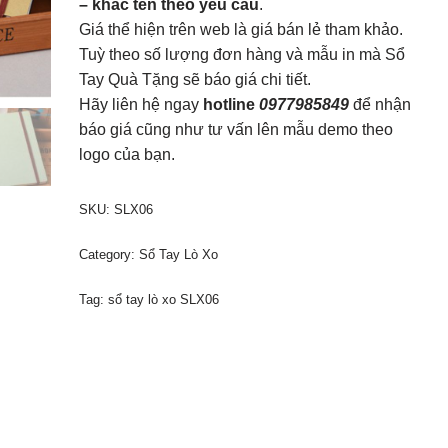
– khắc tên theo yêu cầu
.
Giá thể hiện trên web là giá bán lẻ tham khảo.
Tuỳ theo số lượng đơn hàng và mẫu in mà Sổ
Tay Quà Tặng sẽ báo giá chi tiết.
Hãy liên hệ ngay
hotline
0977985849
để nhận
báo giá cũng như tư vấn lên mẫu demo theo
logo của bạn.
SKU:
SLX06
Category:
Sổ Tay Lò Xo
Tag:
sổ tay lò xo SLX06