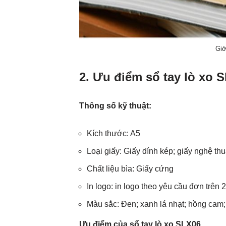
Giớ
2. Ưu điểm sổ tay lò xo 
Thông số kỹ thuật:
Kích thước: A5
Loại giấy: Giấy dính kép; giấy nghệ thuậ
Chất liệu bìa: Giấy cứng
In logo: in logo theo yêu cầu đơn trên
Màu sắc: Đen; xanh lá nhạt; hồng cam;
Ưu điểm của sổ tay lò xo SLX06