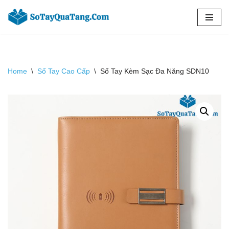
Chuyển
tới
nội
dung
Home
\
Sổ Tay Cao Cấp
\
Sổ Tay Kèm Sạc Đa Năng SDN10