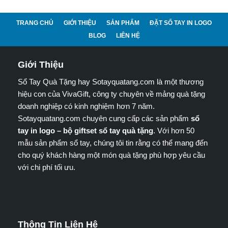
TRANG CHỦ
GIỚI THIỆU
SẢN PHẨM
ĐẶT SỔ TAY IN LOGO
BLOG
LIÊN HỆ
Giới Thiệu
Sổ Tay Quà Tặng hay Sotayquatang.com là một thương
hiệu con của VivaGift, công ty chuyên về mảng quà tặng
doanh nghiệp có kinh nghiệm hơn 7 năm.
Sotayquatang.com chuyên cung cấp các sản phẩm
sổ
tay in logo – bộ giftset sổ tay quà tặng
. Với hơn 50
mẫu sản phẩm sổ tay, chúng tôi tin rằng có thể mang đến
cho quý khách hàng một món quà tặng phù hợp yêu cầu
với chi phí tối ưu.
Thông Tin Liên Hệ