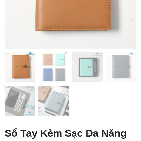
 Table of Content
Sổ Tay Kèm Sạc Đa Năng