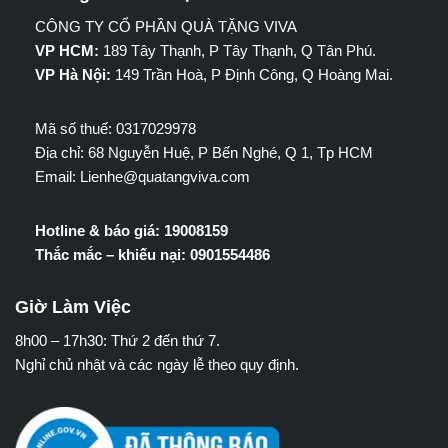
CÔNG TY CỔ PHẦN QUÀ TẶNG VIVA
VP HCM:
189 Tây Thạnh, P Tây Thạnh, Q Tân Phú.
VP Hà Nội:
149 Trần Hoà, P Định Công, Q Hoàng Mai.
Mã số thuế: 0317029978
Địa chỉ: 68 Nguyễn Huệ, P Bến Nghé, Q 1, Tp HCM
Email: Lienhe@quatangviva.com
Hotline & báo giá: 19008159
Thắc mắc – khiếu nại: 0901554486
Giờ Làm Việc
8h00 – 17h30: Thứ 2 đến thứ 7.
Nghỉ chủ nhật và các ngày lễ theo quy định.