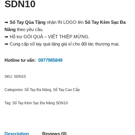
SDN10
➡
Sổ Tay Qùa Tặng
nhận IN LOGO lên
Sổ Tay Kèm Sạc Đa
Năng
theo yêu cầu.
➡ Hỗ trợ GÓI QUÀ – VIẾT THIỆP MỪNG.
➡ Cung cấp sổ tay quà tặng giá sỉ cho đối tác thương mại.
Hotline tư vấn:
0977985849
SKU:
SDN10
Categories:
Sổ Tay Đa Năng
,
Sổ Tay Cao Cấp
Tag:
Sổ Tay Kèm Sạc Đa Năng SDN10
Description
Reviews (0)