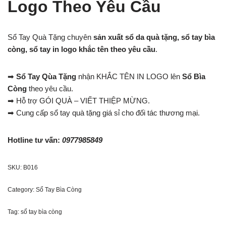
Logo Theo Yêu Cầu
Sổ Tay Quà Tặng chuyên
sản xuất sổ da quà tặng, sổ tay bìa
còng, sổ tay in logo khắc tên theo yêu cầu
.
➡
Sổ Tay Qùa Tặng
nhận KHẮC TÊN IN LOGO lên
Sổ Bìa
Còng
theo yêu cầu.
➡ Hỗ trợ GÓI QUÀ – VIẾT THIỆP MỪNG.
➡ Cung cấp sổ tay quà tặng giá sỉ cho đối tác thương mại.
Hotline tư vấn:
0977985849
SKU:
B016
Category:
Sổ Tay Bìa Còng
Tag:
sổ tay bìa còng