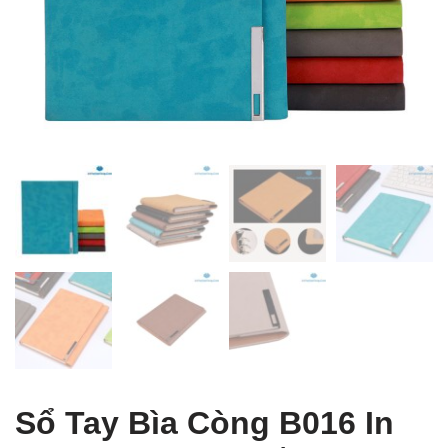
 Table of Content
Sổ Tay Bìa Còng B016 In