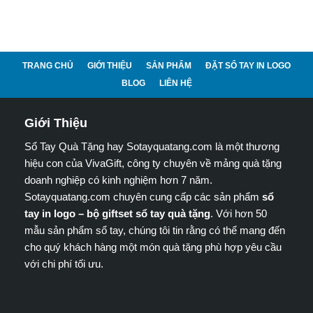
TRANG CHỦ
GIỚI THIỆU
SẢN PHẨM
ĐẶT SỔ TAY IN LOGO
BLOG
LIÊN HỆ
Giới Thiệu
Sổ Tay Quà Tặng hay Sotayquatang.com là một thương
hiệu con của VivaGift, công ty chuyên về mảng quà tặng
doanh nghiệp có kinh nghiệm hơn 7 năm.
Sotayquatang.com chuyên cung cấp các sản phẩm
sổ
tay in logo – bộ giftset sổ tay quà tặng
. Với hơn 50
mẫu sản phẩm sổ tay, chúng tôi tin rằng có thể mang đến
cho quý khách hàng một món quà tặng phù hợp yêu cầu
với chi phí tối ưu.