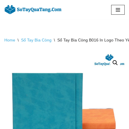
Chuyển
tới
nội
dung
Home
\
Sổ Tay Bìa Còng
\
Sổ Tay Bìa Còng B016 In Logo Theo Y