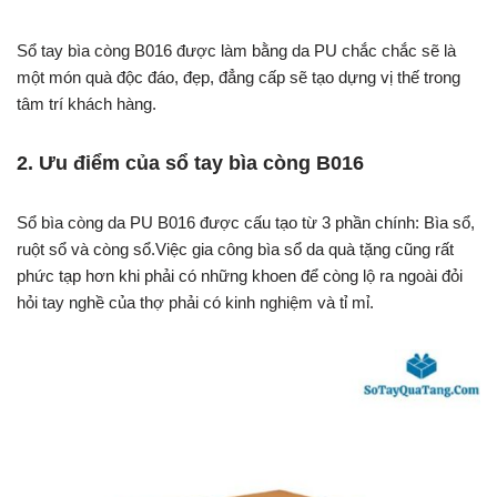
Sổ tay bìa còng B016 được làm bằng da PU chắc chắc sẽ là
một món quà độc đáo, đẹp, đẳng cấp sẽ tạo dựng vị thế trong
tâm trí khách hàng.
2. Ưu điểm của sổ tay bìa còng B016
Sổ bìa còng da PU B016 được cấu tạo từ 3 phần chính: Bìa sổ,
ruột sổ và còng sổ.Việc gia công bìa sổ da quà tặng cũng rất
phức tạp hơn khi phải có những khoen để còng lộ ra ngoài đỏi
hỏi tay nghề của thợ phải có kinh nghiệm và tỉ mỉ.