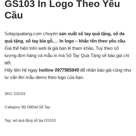
GS103 In Logo Theo Yêu
Cầu
Sotayquatang.com chuyên
sản xuất sổ tay quà tặng, sổ da
quà tặng, sổ tay bìa gỗ,… In logo – khắc tên theo yêu cầu
.
Giá thể hiện trên web là giá bán lẻ tham khảo. Tuỳ theo số
lượng đơn hàng và mẫu in mà Sổ Tay Quà Tặng sẽ báo giá chi
tiết.
Hãy liên hệ ngay
hotline
0977985849
để nhận báo giá cũng như
tư vấn lên mẫu demo theo logo của bạn.
SKU:
GS103
Category:
Bộ GiftSet Sổ Tay
Tag:
set quà tặng sổ tay GS103