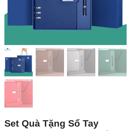
 Table of Content
Set Quà Tặng Sổ Tay