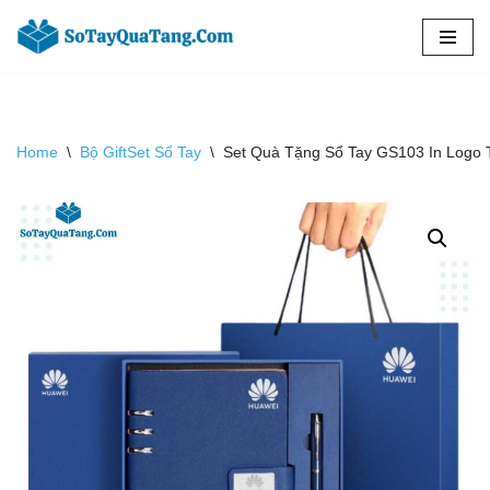
Chuyển
tới
nội
dung
Home
\
Bộ GiftSet Sổ Tay
\
Set Quà Tặng Sổ Tay GS103 In Logo