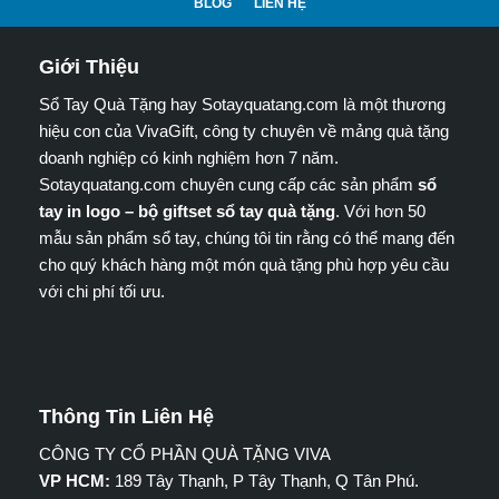
BLOG
LIÊN HỆ
Giới Thiệu
Sổ Tay Quà Tặng hay Sotayquatang.com là một thương
hiệu con của VivaGift, công ty chuyên về mảng quà tặng
doanh nghiệp có kinh nghiệm hơn 7 năm.
Sotayquatang.com chuyên cung cấp các sản phẩm
sổ
tay in logo – bộ giftset sổ tay quà tặng
. Với hơn 50
mẫu sản phẩm sổ tay, chúng tôi tin rằng có thể mang đến
cho quý khách hàng một món quà tặng phù hợp yêu cầu
với chi phí tối ưu.
Thông Tin Liên Hệ
CÔNG TY CỔ PHẦN QUÀ TẶNG VIVA
VP HCM:
189 Tây Thạnh, P Tây Thạnh, Q Tân Phú.