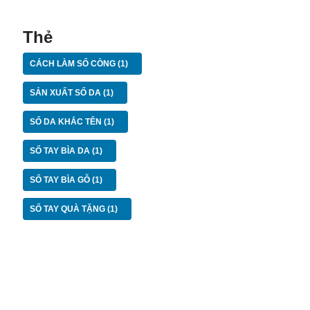
Thẻ
CÁCH LÀM SỔ CÒNG
(1)
SẢN XUẤT SỔ DA
(1)
SỔ DA KHẮC TÊN
(1)
SỔ TAY BÌA DA
(1)
SỔ TAY BÌA GỖ
(1)
SỔ TAY QUÀ TẶNG
(1)