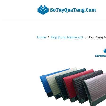
Chuyển
tới
nội
dung
Home
\
Hộp Đựng Namecard
\
Hộp Đựng N