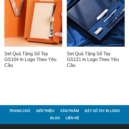
Set Quà Tặng Sổ Tay
Set Quà Tặng Sổ Tay
GS104 In Logo Theo Yêu
GS121 In Logo Theo Yêu
Cầu
Cầu
TRANG CHỦ
GIỚI THIỆU
SẢN PHẨM
ĐẶT SỔ TAY IN LOGO
BLOG
LIÊN HỆ