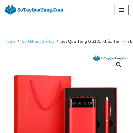
Chuyển
tới
nội
dung
Home
\
Bộ GiftSet Sổ Tay
\
Set Quà Tặng GS131 Khắc Tên – In 