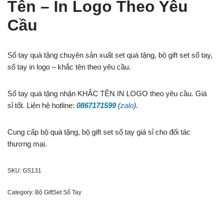
Tên – In Logo Theo Yêu
Cầu
Sổ tay quà tặng chuyên sản xuất set quà tặng, bộ gift set sổ tay,
sổ tay in logo – khắc tên theo yêu cầu.
Sổ tay quà tặng nhận KHẮC TÊN IN LOGO theo yêu cầu. Giá
sỉ tốt. Liên hệ hotline:
0867171599
(
zalo
)
.
Cung cấp bộ quà tặng, bộ gift set sổ tay giá sỉ cho đối tác
thương mại.
SKU:
GS131
Category:
Bộ GiftSet Sổ Tay