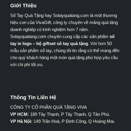
Giới Thiệu
Sổ Tay Quà Tặng hay Sotayquatang.com là một thương
hiệu con của VivaGift, công ty chuyên về mảng quà tặng
doanh nghiệp có kinh nghiệm hơn 7 năm.
Sotayquatang.com chuyên cung cấp các sản phẩm
sổ
tay in logo – bộ giftset sổ tay quà tặng
. Với hơn 50
mẫu sản phẩm sổ tay, chúng tôi tin rằng có thể mang đến
cho quý khách hàng một món quà tặng phù hợp yêu cầu
với chi phí tối ưu.
Thông Tin Liên Hệ
CÔNG TY CỔ PHẦN QUÀ TẶNG VIVA
VP HCM:
189 Tây Thạnh, P Tây Thạnh, Q Tân Phú.
VP Hà Nội:
149 Trần Hoà, P Định Công, Q Hoàng Mai.