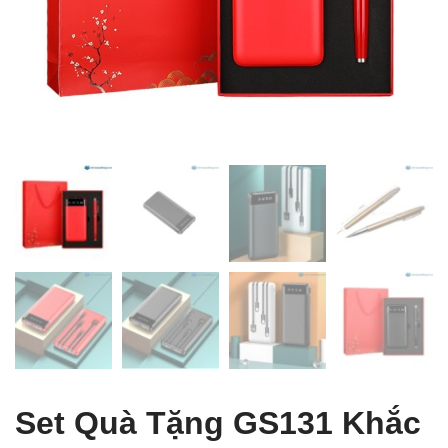
 Table of Content
Set Quà Tặng GS131 Khắc