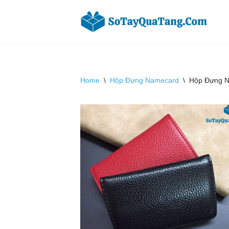
Chuyển
tới
nội
dung
Home
\
Hộp Đựng Namecard
\
Hộp Đựng N