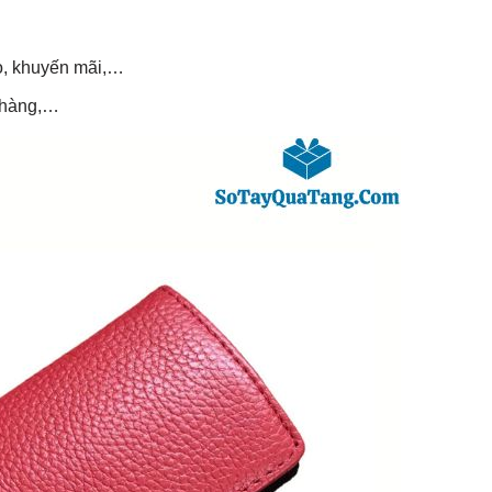
o, khuyến mãi,…
 hàng,…