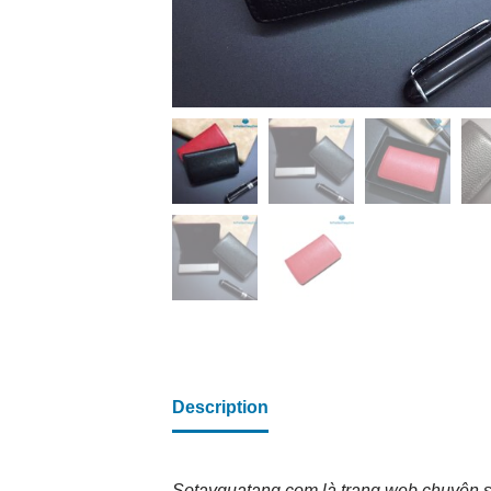
Description
Sotayquatang.com là trang web chuyên 