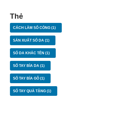
Thẻ
CÁCH LÀM SỔ CÒNG
(1)
SẢN XUẤT SỔ DA
(1)
SỔ DA KHẮC TÊN
(1)
SỔ TAY BÌA DA
(1)
SỔ TAY BÌA GỖ
(1)
SỔ TAY QUÀ TẶNG
(1)