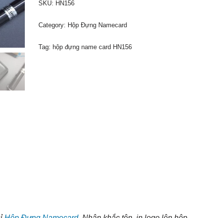
SKU:
HN156
Category:
Hộp Đựng Namecard
Tag:
hộp đựng name card HN156
sỉ
Hộp Đựng Namecard.
Nhận khắc tên, in logo lên hộp