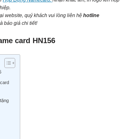
hiệp.
ại website, quý khách vui lòng liên hệ
hotline
 báo giá chi tiết!
name card HN156
6
 card
tặng